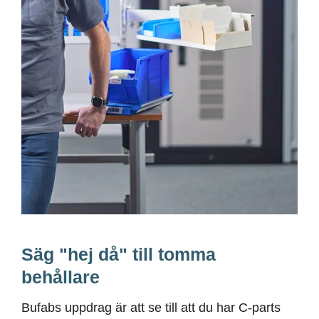
BUFAB-
230223-
37-
LOWRES
Säg "hej då" till tomma
behållare
Bufabs uppdrag är att se till att du har C-parts