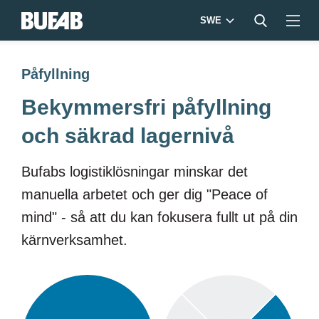
SWE
Påfyllning
Bekymmersfri påfyllning
och säkrad lagernivå
Bufabs
logistiklösningar minskar det
manuella arbetet och ger dig
"P
eace
of
mind
"
-
så att
du kan
fokusera fullt ut
på din
kärnverksamhet.