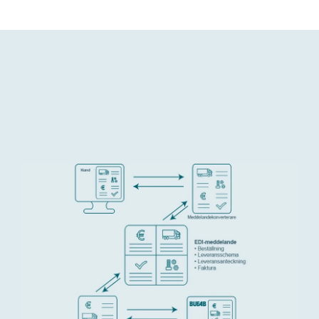
Bufab-
EDI-
SV-
bla-