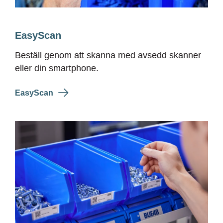
EasyScan
B
eställ genom att s
kanna med avsedd skanner
eller din smartphone
.
EasyScan