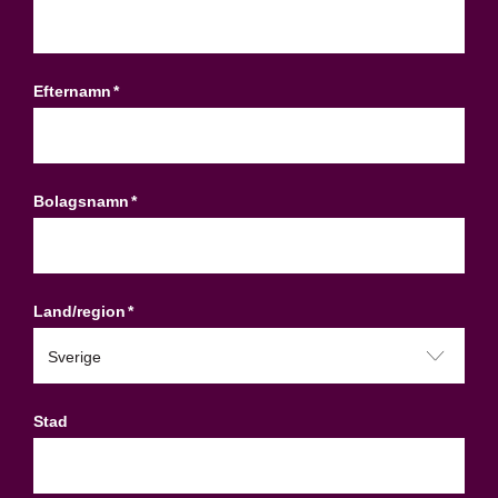
Efternamn
*
Bolagsnamn
*
Land/region
*
Stad