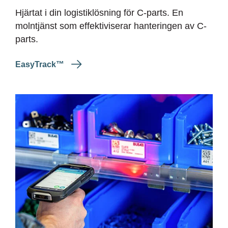
Hjärtat i din logistiklösning för C-
parts
. En
molntjänst som
effektiviserar
hantering
en
av C-
parts.
EasyTrack™