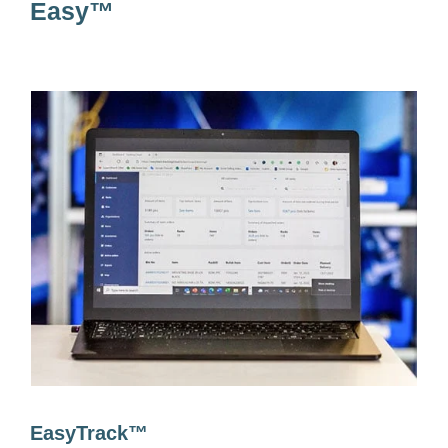
Easy™
EasyTrack™