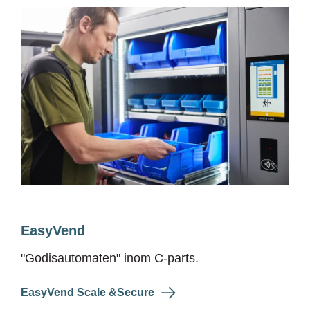
EasyVend
"G
odisautomat
en" inom C-parts
.
EasyVend Scale &Secure