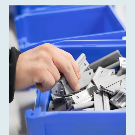
_59A6808_midres