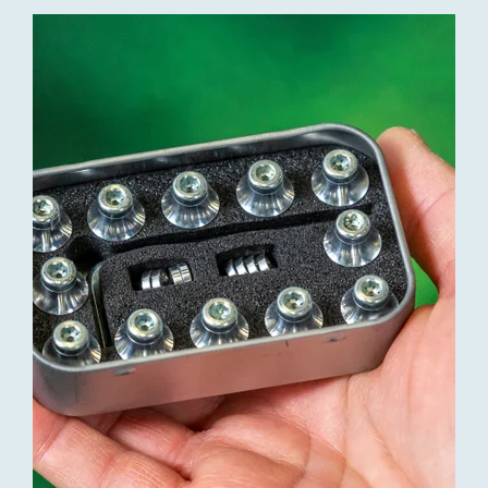
Bufab-
hand-
håller-
låda