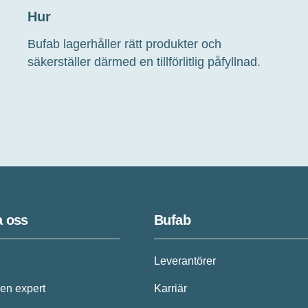
Hur
Bufab
lager
håller
rätt produkter
och
säkerställer
därmed
en
tillförlitlig
påfylln
ad
.
a oss
Bufab
Leverantörer
en expert
Karriär