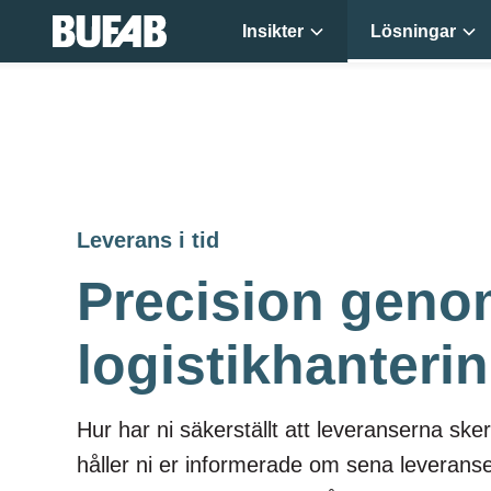
Insikter
Lösningar
Leverans i tid
Precision geno
logistikhanteri
Hur har ni säk
erställt att
leveranser
na sker
håller ni er informerade om sena leverans