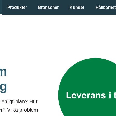
Produkter
Branscher
Kunder
Hållbarhet
m
ng
 enligt plan
? Hur
er? Vilka problem