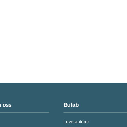
a oss
Bufab
Leverantörer