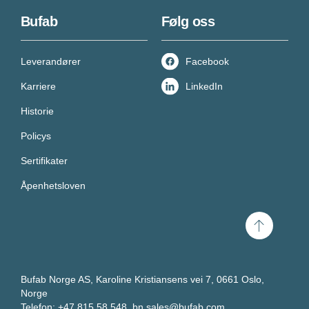
Bufab
Følg oss
Leverandører
Facebook
Karriere
LinkedIn
Historie
Policys
Sertifikater
Åpenhetsloven
Scroll
til
toppen
Bufab Norge AS, Karoline Kristiansens vei 7, 0661 Oslo,
Norge
Telefon: +47 815 58 548,
bn.sales@bufab.com