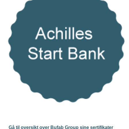
Gå til oversikt over Bufab Group sine sertifikater