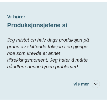
Vi hører
Produksjonsjefene si
Jeg mistet en halv dags produksjon på
grunn av skiftende friksjon i en gjenge,
noe som krevde et annet
tiltrekkingsmoment. Jeg hater å måtte
håndtere denne typen problemer!
Vis mer
Jeg blir frustrert over å måtte planlegge
om og om igjen. Vi gikk glipp av et skift
forrige uke på grunn av en manglende