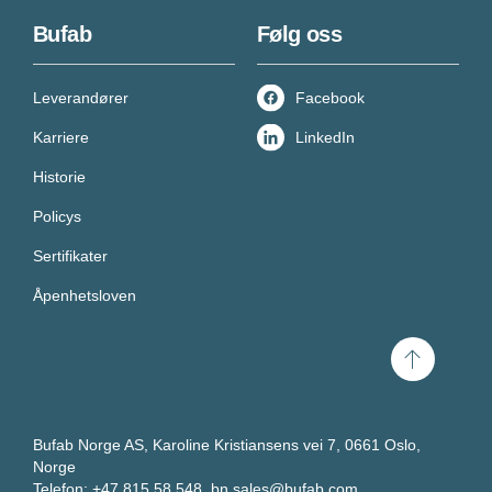
Bufab
Følg oss
Leverandører
Facebook
Karriere
LinkedIn
Historie
Policys
Sertifikater
Åpenhetsloven
Scroll
til
toppen
Bufab Norge AS, Karoline Kristiansens vei 7, 0661 Oslo,
Norge
Telefon: +47 815 58 548,
bn.sales@bufab.com