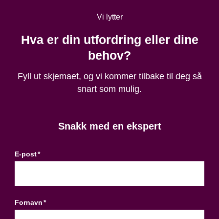
«Jeg har mye å forbedre internt, og får ikke
«Sene leveranser og feil på lager forårsaker
leverandører.»
støtte av mine leverandører.»
Vi lytter
mange problemer i produksjonen.»
«Jeg har et stort og bredt ansvar, hvor kan jeg i
Hva er din utfordring eller dine
det hele tatt få tak i alle komponentene vi
behov?
trenger?"
Fyll ut skjemaet, og vi kommer tilbake til deg så
snart som mulig.
Snakk med en ekspert
E-post
*
Fornavn
*