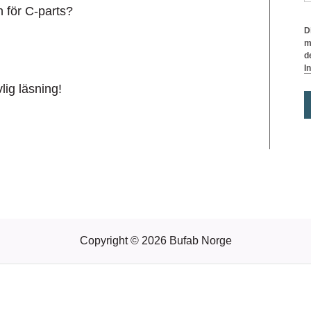
 för C-parts?
D
m
d
I
vlig läsning!
Copyright © 2026 Bufab Norge