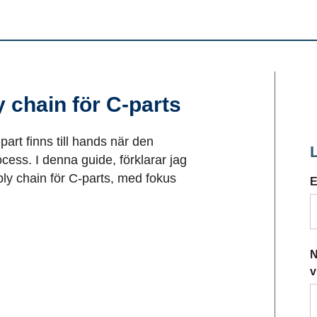
y chain för C-parts
part finns till hands när den
cess. I denna guide, förklarar jag
ly chain för C-parts, med fokus
E
N
v