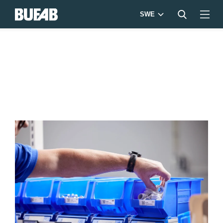
SWE
BUFAB-
230223-
1079-
LOWRES