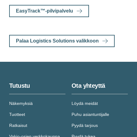
EasyTrack™-pilvipalvelu
Palaa Logistics Solutions valikkoon
Tutustu
Ota yhteyttä
Näkemyksiä
Löydä meidät
Tuotteet
Puhu asiantuntijalle
Ratkaisut
Pyydä tarjous
Vakio-osien verkkokauppa
Pyydä tukea