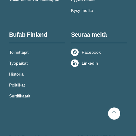
Kysy meiltä
Bufab Finland
Seuraa meitä
Toimittajat
Facebook
Työpaikat
LinkedIn
Historia
Politiikat
Sertifikaatit
Scroll
to
top