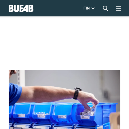
FIN
BUFAB-
230223-
1079-
LOWRES