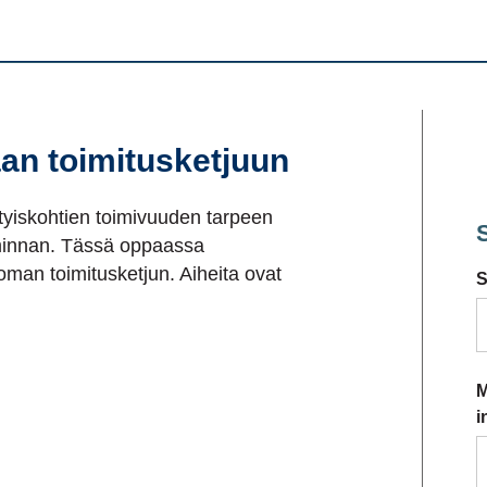
an toimitusketjuun
tyiskohtien toimivuuden tarpeen
minnan. Tässä oppaassa
oman toimitusketjun. Aiheita ovat
S
M
i