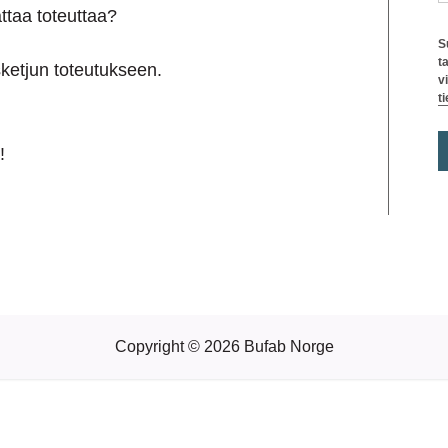
ttaa toteuttaa?
S
t
ketjun toteutukseen.
v
t
!
Copyright © 2026 Bufab Norge