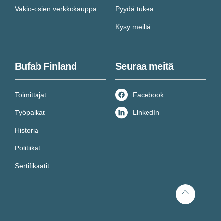
Vakio-osien verkkokauppa
Pyydä tukea
Kysy meiltä
Bufab Finland
Seuraa meitä
Toimittajat
Facebook
Työpaikat
LinkedIn
Historia
Politiikat
Sertifikaatit
Scroll
to