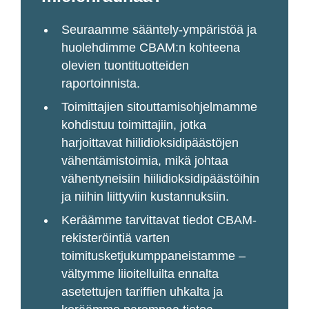
Seuraamme sääntely-ympäristöä ja
huolehdimme CBAM:n kohteena
olevien tuontituotteiden
raportoinnista.
Toimittajien sitouttamisohjelmamme
kohdistuu toimittajiin, jotka
harjoittavat hiilidioksidipäästöjen
vähentämistoimia, mikä johtaa
vähentyneisiin hiilidioksidipäästöihin
ja niihin liittyviin kustannuksiin.
Keräämme tarvittavat tiedot CBAM-
rekisteröintiä varten
toimitusketjukumppaneistamme –
vältymme liioitelluilta ennalta
asetettujen tariffien uhkalta ja