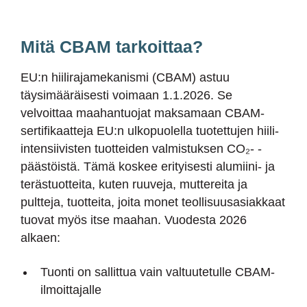
Mitä CBAM tarkoittaa?
EU:n hiilirajamekanismi (CBAM) astuu
täysimääräisesti voimaan 1.1.2026. Se
velvoittaa maahantuojat maksamaan CBAM-
sertifikaatteja EU:n ulkopuolella tuotettujen hiili-
intensiivisten tuotteiden valmistuksen CO₂- -
päästöistä. Tämä koskee erityisesti alumiini- ja
terästuotteita, kuten ruuveja, muttereita ja
pultteja, tuotteita, joita monet teollisuusasiakkaat
tuovat myös itse maahan. Vuodesta 2026
alkaen:
Tuonti on sallittua vain valtuutetulle CBAM-
ilmoittajalle