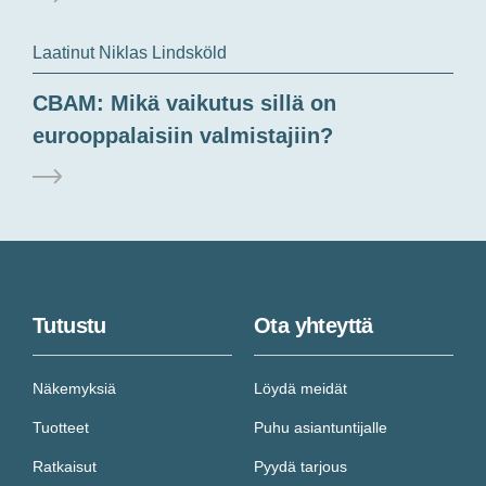
Laatinut Niklas Lindsköld
CBAM: Mikä vaikutus sillä on
eurooppalaisiin valmistajiin?
Tutustu
Ota yhteyttä
Näkemyksiä
Löydä meidät
Tuotteet
Puhu asiantuntijalle
Ratkaisut
Pyydä tarjous