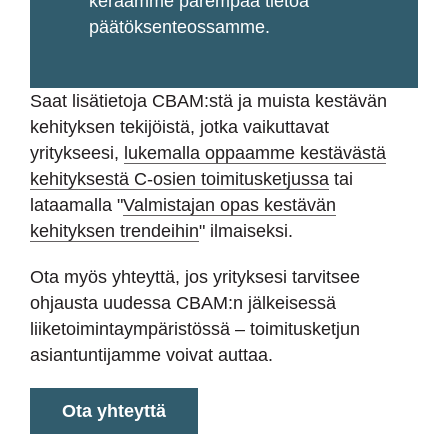
keräämme parempaa tietoa
päätöksenteossamme.
Saat lisätietoja CBAM:stä ja muista kestävän
kehityksen tekijöistä, jotka vaikuttavat
yritykseesi,
lukemalla oppaamme kestävästä
kehityksestä C-osien toimitusketjussa
tai
lataamalla "
Valmistajan opas kestävän
kehityksen trendeihin
" ilmaiseksi.
Ota myös yhteyttä, jos yrityksesi tarvitsee
ohjausta uudessa CBAM:n jälkeisessä
liiketoimintaympäristössä – toimitusketjun
asiantuntijamme voivat auttaa.
Ota yhteyttä