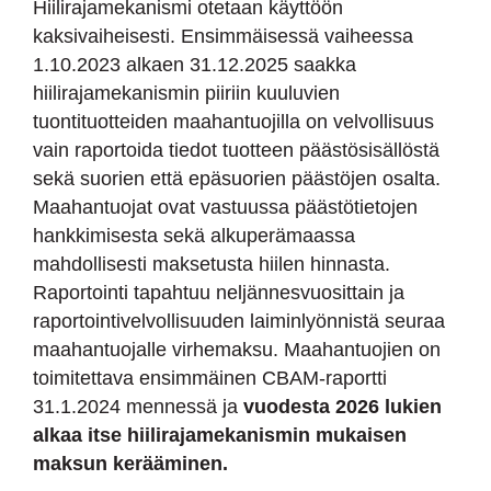
Hiilirajamekanismi otetaan käyttöön
kaksivaiheisesti. Ensimmäisessä vaiheessa
1.10.2023 alkaen 31.12.2025 saakka
hiilirajamekanismin piiriin kuuluvien
tuontituotteiden maahantuojilla on velvollisuus
vain raportoida tiedot tuotteen päästösisällöstä
sekä suorien että epäsuorien päästöjen osalta.
Maahantuojat ovat vastuussa päästötietojen
hankkimisesta sekä alkuperämaassa
mahdollisesti maksetusta hiilen hinnasta.
Raportointi tapahtuu neljännesvuosittain ja
raportointivelvollisuuden laiminlyönnistä seuraa
maahantuojalle virhemaksu. Maahantuojien on
toimitettava ensimmäinen CBAM-raportti
31.1.2024 mennessä ja
vuodesta 2026 lukien
alkaa itse hiilirajamekanismin mukaisen
maksun kerääminen.