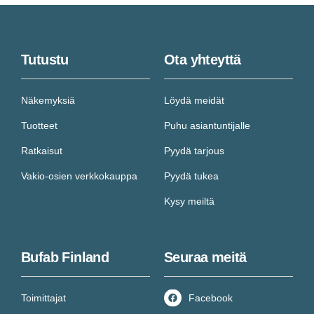
Tutustu
Ota yhteyttä
Näkemyksiä
Löydä meidät
Tuotteet
Puhu asiantuntijalle
Ratkaisut
Pyydä tarjous
Vakio-osien verkkokauppa
Pyydä tukea
Kysy meiltä
Bufab Finland
Seuraa meitä
Toimittajat
Facebook