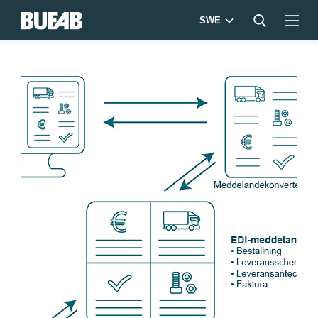
SWE
Bufab-
EDI-
SV