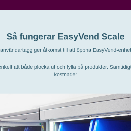
Så fungerar EasyVend Scale
användartagg ger åtkomst till att öppna EasyVend-enhe
elt att både plocka ut och fylla på produkter. Samtidigt f
kostnader