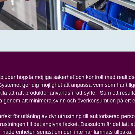
juder högsta möjliga säkerhet och kontroll med realtids
ystemet ger dig möjlighet att anpassa vem som har tillgån
la att rätt produkter används i rätt syfte. Som ett resul
 genom att minimera svinn och överkonsumtion på ett eff
fekt för utlåning av dyr utrustning till auktoriserad per
rustningen till det angivna facket. Dessutom är det lätt 
hade enheten senast om den inte har lämnats tillbaka.