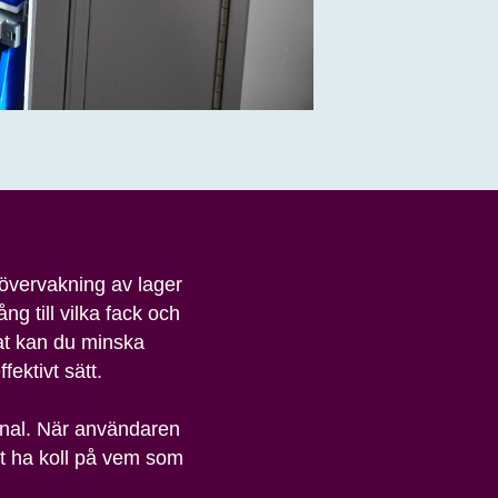
övervakning av lager
g till vilka fack och
tat kan du minska
ektivt sätt.
sonal. När användaren
att ha koll på vem som