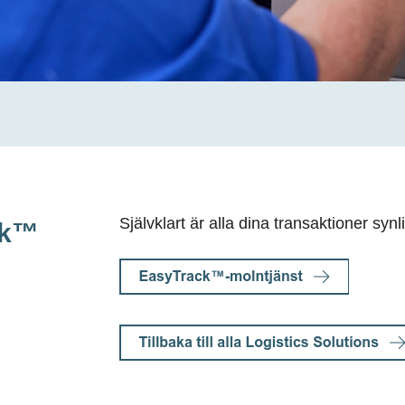
Självklart är alla dina transaktioner synl
ck™