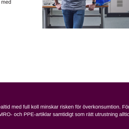
a med
37-
LOWRES
realtid med full koll minskar risken för överkonsumtion. F
MRO- och PPE-artiklar samtidigt som rätt utrustning alltid 