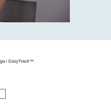
iga i
EasyTrack
™.