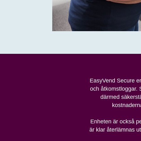
EasyVend Secure erb
och åtkomstloggar. S
därmed säkerstäl
kostnaderna
Enheten är också per
är klar återlämnas ut