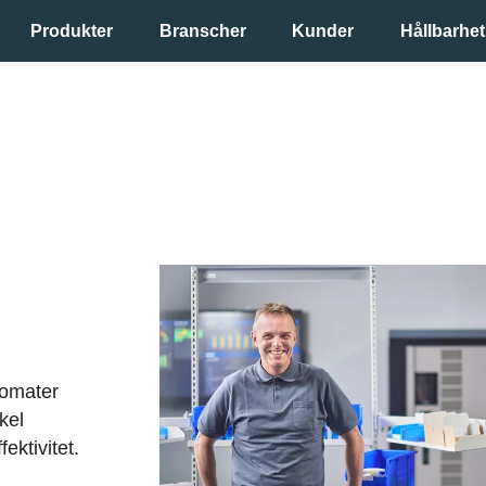
Produkter
Branscher
Kunder
Hållbarhet
tomater
kel
BUFAB-
ektivitet.
230223-