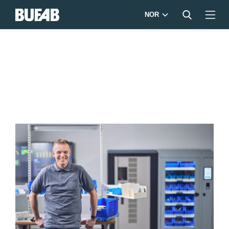
NOR
BUFAB-
230223-
37-
LOWRES