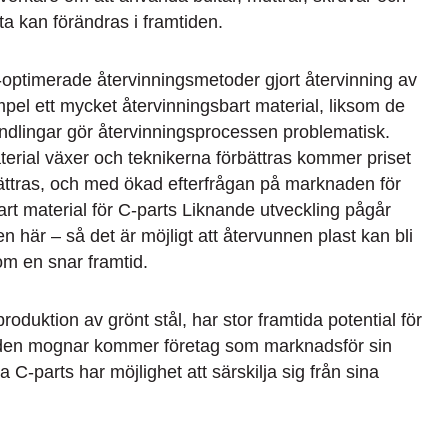
ta kan förändras i framtiden.
cke-optimerade återvinningsmetoder gjort återvinning av
empel ett mycket återvinningsbart material, liksom de
andlingar gör återvinningsprocessen problematisk.
erial växer och teknikerna förbättras kommer priset
bättras, och med ökad efterfrågan på marknaden för
bart material för C-parts Liknande utveckling pågår
n här – så det är möjligt att återvunnen plast kan bli
nom en snar framtid.
duktion av grönt stål, har stor framtida potential för
den mognar kommer företag som marknadsför sin
C-parts har möjlighet att särskilja sig från sina