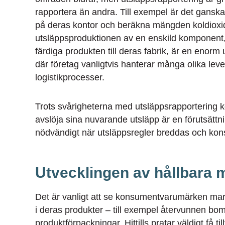
rapportera än andra. Till exempel är det ganska e
på deras kontor och beräkna mängden koldioxid 
utsläppsproduktionen av en enskild komponent, f
färdiga produkten till deras fabrik, är en enor
där företag vanligtvis hanterar många olika le
logistikprocesser.
Trots svårigheterna med utsläppsrapportering ko
avslöja sina nuvarande utsläpp är en förutsättni
nödvändigt när utsläppsregler breddas och kons
Utvecklingen av hållbara m
Det är vanligt att se konsumentvarumärken ma
i deras produkter – till exempel återvunnen bomu
produktförpackningar. Hittills pratar väldigt få t