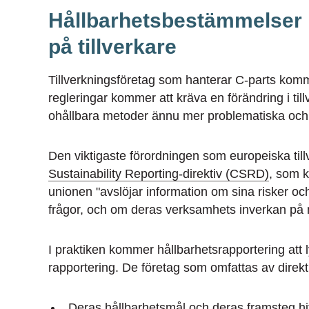
Hållbarhetsbestämmelser 
på tillverkare
Tillverkningsföretag som hanterar C-parts komme
regleringar kommer att kräva en förändring i till
ohållbara metoder ännu mer problematiska oc
Den viktigaste förordningen som europeiska ti
Sustainability Reporting-direktiv (CSRD)
, som k
unionen "avslöjar information om sina risker och 
frågor, och om deras verksamhets inverkan på 
I praktiken kommer hållbarhetsrapportering att l
rapportering. De företag som omfattas av direk
Deras hållbarhetsmål och deras framsteg hitt