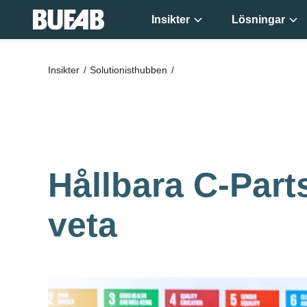
Insikter
Lösningar
Få ny kunskap
Insikter
Solutionisthubben
varje vecka!
Hållbara C-Part
veta