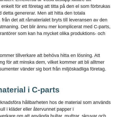
nkelt för ett företag att titta på den el som förbrukas
detta genererar. Men att hitta den totala
rån det att råmaterialet bryts till leveransen av den
m utmaning. Det blir ännu mer komplicerat med C-parts,
verantörer som kan ha mycket olika produktions- och
mmer tillverkare att behöva hitta en lösning. Att
ng för att minska dem, vilket kommer att bli alltmer
umenter vänder sig bort från miljöskadliga företag.
aterial i C-parts
rknadsföra hållbarheten hos de material som används
ll i kläder eller återvunnet papper i
illverkare om att använda bultar, muttrar, skruvar och