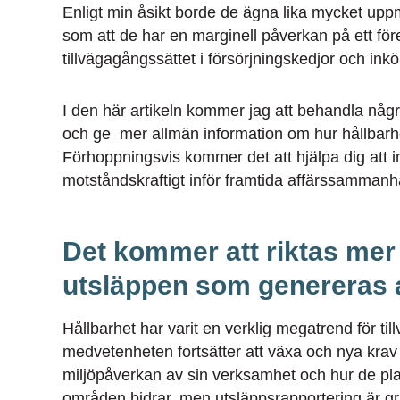
Enligt min åsikt borde de ägna lika mycket up
som att de har en marginell påverkan på ett för
tillvägagångssättet i försörjningskedjor och inkö
I den här artikeln kommer jag att behandla någr
och ge mer allmän information om hur hållbarhet 
Förhoppningsvis kommer det att hjälpa dig att ins
motståndskraftigt inför framtida affärssammanha
Det kommer att riktas me
utsläppen som genereras a
Hållbarhet har varit en verklig megatrend för til
medvetenheten fortsätter att växa och nya krav s
miljöpåverkan av sin verksamhet och hur de pla
områden bidrar, men utsläppsrapportering är gru