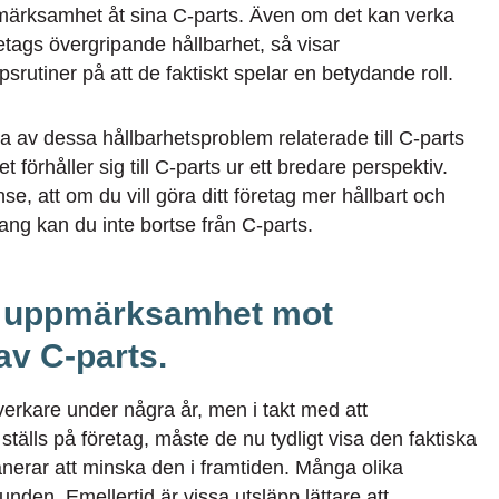
pmärksamhet åt sina C-parts. Även om det kan verka
etags övergripande hållbarhet, så visar
psrutiner på att de faktiskt spelar en betydande roll.
a av dessa hållbarhetsproblem relaterade till C-parts
förhåller sig till C-parts ur ett bredare perspektiv.
e, att om du vill göra ditt företag mer hållbart och
ng kan du inte bortse från C-parts.
r uppmärksamhet mot
v C-parts.
lverkare under några år, men i takt med att
tälls på företag, måste de nu tydligt visa den faktiska
nerar att minska den i framtiden. Många olika
nden. Emellertid är vissa utsläpp lättare att