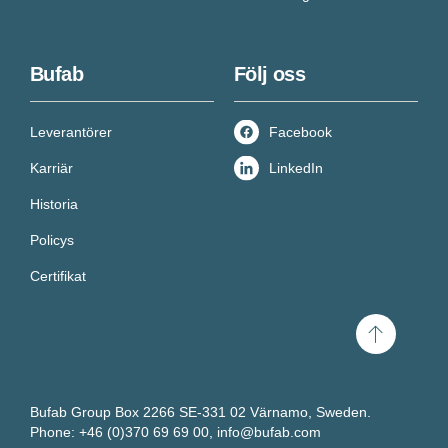
Bufab
Följ oss
Leverantörer
Facebook
Karriär
LinkedIn
Historia
Policys
Certifikat
Scroll
to
top
Bufab Group Box 2266 SE-331 02 Värnamo, Sweden.
Få ny kunskap varje
Phone: +46 (0)370 69 69 00,
info@bufab.com