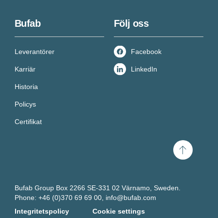
Bufab
Följ oss
Leverantörer
Facebook
Karriär
LinkedIn
Historia
Policys
Certifikat
Scroll
to
top
Bufab Group Box 2266 SE-331 02 Värnamo, Sweden.
Få ny kunskap varje
Phone: +46 (0)370 69 69 00,
info@bufab.com
Integritetspolicy
Cookie settings
vecka!