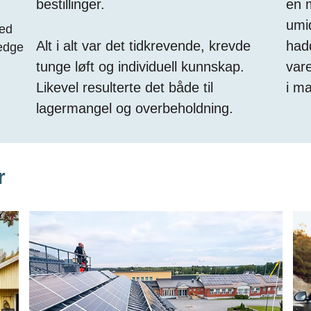
bestillinger.
en m
umid
red
Alt i alt var det tidkrevende, krevde
hadd
ledge
tunge løft og individuell kunnskap.
var
Likevel resulterte det både til
i ma
lagermangel og overbeholdning.
r