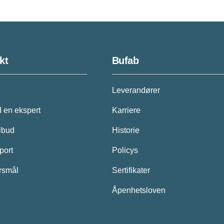
kt
Bufab
Leverandører
 en ekspert
Karriere
ilbud
Historie
port
Policys
ørsmål
Sertifikater
Åpenhetsloven