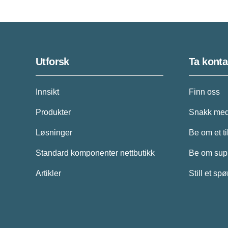
Utforsk
Ta konta
Innsikt
Finn oss
Produkter
Snakk med
Løsninger
Be om et t
Standard komponenter nettbutikk
Be om sup
Artikler
Still et sp