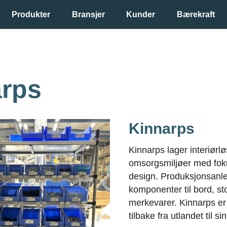
Produkter
Bransjer
Kunder
Bærekraft
arps
Kinnarps
Kinnarps lager interiørl
omsorgsmiljøer med foku
design. Produksjonsanle
komponenter til bord, st
merkevarer. Kinnarps er
tilbake fra utlandet til s