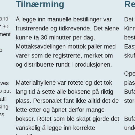
Tilnærming
Re
 and
Å legge inn manuelle bestillinger var
Det
t 30
frustrerende og tidkrevende. Det alene
Kin
tment
kunne ta 30 minutter per dag.
best
Mottaksavdelingen mottok paller med
Eas
o
varer som de registrerte, merket om
skuf
og distribuerte rundt i produksjonen.
Ope
Materialhyllene var rotete og det tok
plas
lves
o put
lang tid å sette alle boksene på riktig
Bufa
aff
plass. Personalet fant ikke alltid det de
stor
king
lette etter og åpnet derfor mange
ss
bokser. Rotet som ble skapt gjorde det
Bufa
vanskelig å legge inn korrekte
und