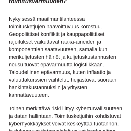
toimitusvarmuuden?
Nykyisessä maailmantilanteessa
toimitusketjujen haavoittuvuus korostuu.
Geopoliittiset konfliktit ja kauppapoliittiset
rajoitukset vaikuttavat raaka-aineiden ja
komponenttien saatavuuteen, samalla kun
merikuljetusten häiriöt ja kuljetuskustannusten
nousu tuovat epävarmuutta logistiikkaan.
Taloudellinen epävarmuus, kuten inflaatio ja
valuuttakurssien vaihtelut, heijastuvat suoraan
hankintakustannuksiin ja yritysten
kannattavuuteen.
Toinen merkittävä riski liittyy kyberturvallisuuteen
ja datan hallintaan. Toimitusketjuihin kohdistuvat
kyberhyökkäykset voivat keskeyttää tuotannon,