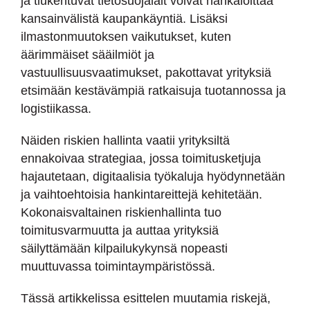
ja tiukentuvat tietosuojalait voivat hankaloittaa
kansainvälistä kaupankäyntiä. Lisäksi
ilmastonmuutoksen vaikutukset, kuten
äärimmäiset sääilmiöt ja
vastuullisuusvaatimukset, pakottavat yrityksiä
etsimään kestävämpiä ratkaisuja tuotannossa ja
logistiikassa.
Näiden riskien hallinta vaatii yrityksiltä
ennakoivaa strategiaa, jossa toimitusketjuja
hajautetaan, digitaalisia työkaluja hyödynnetään
ja vaihtoehtoisia hankintareittejä kehitetään.
Kokonaisvaltainen riskienhallinta tuo
toimitusvarmuutta ja auttaa yrityksiä
säilyttämään kilpailukykynsä nopeasti
muuttuvassa toimintaympäristössä.
Tässä artikkelissa esittelen muutamia riskejä,