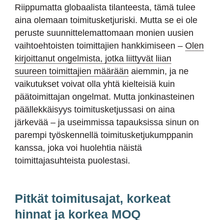
Riippumatta globaalista tilanteesta, tämä tulee
aina olemaan toimitusketjuriski. Mutta se ei ole
peruste suunnittelemattomaan monien uusien
vaihtoehtoisten toimittajien hankkimiseen –
Olen
kirjoittanut ongelmista, jotka liittyvät liian
suureen toimittajien määrään
aiemmin, ja ne
vaikutukset voivat olla yhtä kielteisiä kuin
päätoimittajan ongelmat. Mutta jonkinasteinen
päällekkäisyys toimitusketjussasi on aina
järkevää – ja useimmissa tapauksissa sinun on
parempi työskennellä toimitusketjukumppanin
kanssa, joka voi huolehtia näistä
toimittajasuhteista puolestasi.
Pitkät toimitusajat, korkeat
hinnat ja korkea MOQ