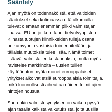
Sääntely
Ajan myötä on todennäköistä, että valtioiden
säädökset sekä kotimaassa että ulkomailla
tulevat olemaan enemmän piikki valmistajan
lihassa. EU on jo korottanut tietyntyyppisten
Kiinasta tuotujen kiinnikkeiden tulleja osana
polkumyynnin vastaisia toimenpiteitään, ja
tällaisia muutoksia tulee lisää. Nämä toimet
lisäävät valmistajien kustannuksia, mutta myös
ravistelee markkinoita – uusien tullien
käyttöönoton myötä monet eurooppalaiset
yritykset alkoivat etsiä eurooppalaisia toimittajia,
mikä luonnollisesti aiheuttaa näiden toimittajien
hintojen nousua.
Suurenkin valmistusyrityksen on vaikea pysyä
ajan tasalla kaikista vaikutuksista, joita uusilla