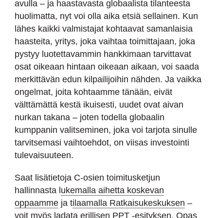
avulla – ja haastavasta globaalista tilanteesta
huolimatta, nyt voi olla aika etsiä sellainen. Kun
lähes kaikki valmistajat kohtaavat samanlaisia
haasteita, yritys, joka vaihtaa toimittajaan, joka
pystyy luotettavammin hankkimaan tarvittavat
osat oikeaan hintaan oikeaan aikaan, voi saada
merkittävän edun kilpailijoihin nähden. Ja vaikka
ongelmat, joita kohtaamme tänään, eivät
välttämättä kestä ikuisesti, uudet ovat aivan
nurkan takana – joten todella globaalin
kumppanin valitseminen, joka voi tarjota sinulle
tarvitsemasi vaihtoehdot, on viisas investointi
tulevaisuuteen.
Saat lisätietoja C-osien toimitusketjun
hallinnasta l
ukemalla aihetta koskevan
oppaamme
ja t
ilaamalla Ratkaisukeskuksen
–
voit myös ladata erillisen PPT -esityksen, Opas