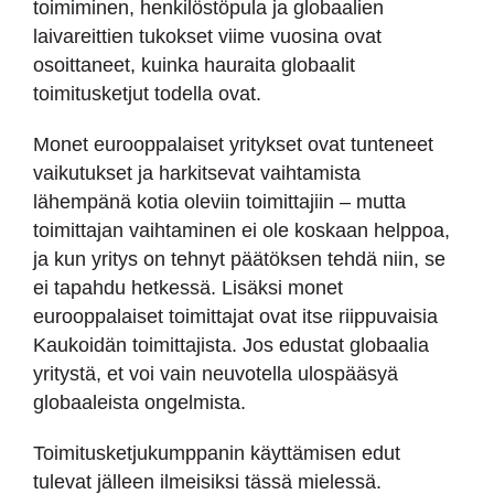
toimiminen, henkilöstöpula ja globaalien
laivareittien tukokset viime vuosina ovat
osoittaneet, kuinka hauraita globaalit
toimitusketjut todella ovat.
Monet eurooppalaiset yritykset ovat tunteneet
vaikutukset ja harkitsevat vaihtamista
lähempänä kotia oleviin toimittajiin – mutta
toimittajan vaihtaminen ei ole koskaan helppoa,
ja kun yritys on tehnyt päätöksen tehdä niin, se
ei tapahdu hetkessä. Lisäksi monet
eurooppalaiset toimittajat ovat itse riippuvaisia
Kaukoidän toimittajista. Jos edustat globaalia
yritystä, et voi vain neuvotella ulospääsyä
globaaleista ongelmista.
Toimitusketjukumppanin käyttämisen edut
tulevat jälleen ilmeisiksi tässä mielessä.