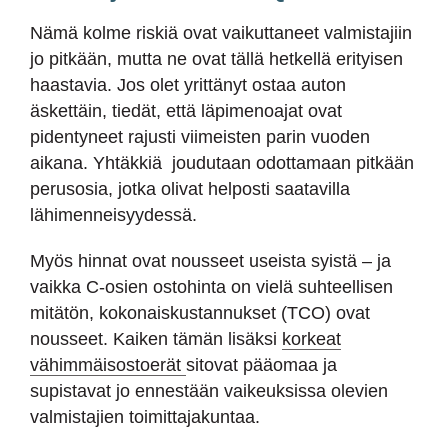
Nämä kolme riskiä ovat vaikuttaneet valmistajiin
jo pitkään, mutta ne ovat tällä hetkellä erityisen
haastavia. Jos olet yrittänyt ostaa auton
äskettäin, tiedät, että läpimenoajat ovat
pidentyneet rajusti viimeisten parin vuoden
aikana. Yhtäkkiä joudutaan odottamaan pitkään
perusosia, jotka olivat helposti saatavilla
lähimenneisyydessä.
Myös hinnat ovat nousseet useista syistä – ja
vaikka C-osien ostohinta on vielä suhteellisen
mitätön, kokonaiskustannukset (TCO) ovat
nousseet. Kaiken tämän lisäksi
korkeat
vähimmäisostoerät
sitovat pääomaa ja
supistavat jo ennestään vaikeuksissa olevien
valmistajien toimittajakuntaa.