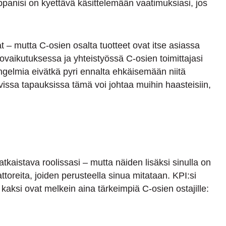
ppanisi on kyettävä käsittelemään vaatimuksiasi, jos
tat – mutta C-osien osalta tuotteet ovat itse asiassa
ovaikutuksessa ja yhteistyössä C-osien toimittajasi
ngelmia eivätkä pyri ennalta ehkäisemään niitä
avissa tapauksissa tämä voi johtaa muihin haasteisiin,
ratkaistava roolissasi – mutta näiden lisäksi sinulla on
ttoreita, joiden perusteella sinua mitataan. KPI:si
kaksi ovat melkein aina tärkeimpiä C-osien ostajille: