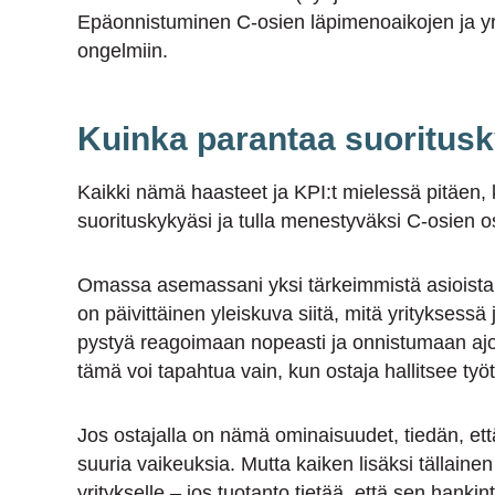
Epäonnistuminen C-osien läpimenoaikojen ja yri
ongelmiin.
Kuinka parantaa suoritus
Kaikki nämä haasteet ja KPI:t mielessä pitäen,
suorituskykyäsi ja tulla menestyväksi C-osien o
Omassa asemassani yksi tärkeimmistä asioista, 
on päivittäinen yleiskuva siitä, mitä yrityksess
pystyä reagoimaan nopeasti ja onnistumaan ajo
tämä voi tapahtua vain, kun ostaja hallitsee työ
Jos ostajalla on nämä ominaisuudet, tiedän, ett
suuria vaikeuksia. Mutta kaiken lisäksi tällaine
yritykselle – jos tuotanto tietää, että sen hanki