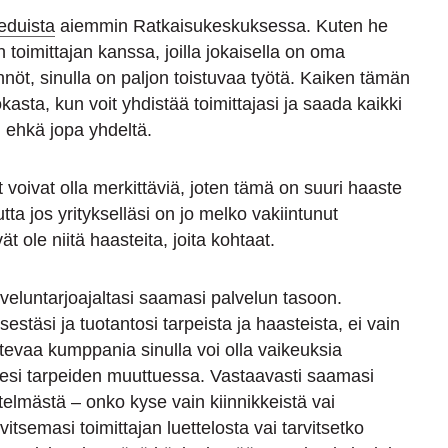
eduista
aiemmin Ratkaisukeskuksessa. Kuten he
n toimittajan kanssa, joilla jokaisella on oma
ännöt, sinulla on paljon toistuvaa työtä. Kaiken tämän
kasta, kun voit yhdistää toimittajasi ja saada kaikki
 ehkä jopa yhdeltä.
voivat olla merkittäviä, joten tämä on suuri haaste
utta jos yritykselläsi on jo melko vakiintunut
t ole niitä haasteita, joita kohtaat.
veluntarjoajaltasi saamasi palvelun tasoon.
estäsi ja tuotantosi tarpeista ja haasteista, ei vain
evaa kumppania sinulla voi olla vaikeuksia
sesi tarpeiden muuttuessa. Vastaavasti saamasi
telmästä – onko kyse vain kiinnikkeistä vai
itsemasi toimittajan luettelosta vai tarvitsetko