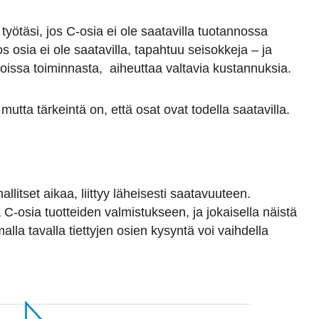
 työtäsi, jos C-osia ei ole saatavilla tuotannossa
Jos osia ei ole saatavilla, tapahtuu seisokkeja – ja
poissa toiminnasta, aiheuttaa valtavia kustannuksia.
utta tärkeintä on, että osat ovat todella saatavilla.
allitset aikaa, liittyy läheisesti saatavuuteen.
ia C-osia tuotteiden valmistukseen, ja jokaisella näistä
amalla tavalla tiettyjen osien kysyntä voi vaihdella