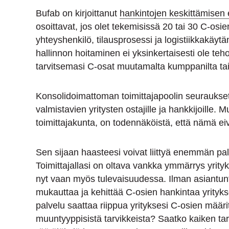
Bufab on kirjoittanut
hankintojen keskittämisen 
osoittavat, jos olet tekemisissä 20 tai 30 C-osie
yhteyshenkilö, tilausprosessi ja logistiikkakäyt
hallinnon hoitaminen ei yksinkertaisesti ole teho
tarvitsemasi C-osat muutamalta kumppanilta tai
Konsolidoimattoman toimittajapoolin seuraukset 
valmistavien yritysten ostajille ja hankkijoille. M
toimittajakunta, on todennäköistä, että nämä eivä
Sen sijaan haasteesi voivat liittyä enemmän pal
Toimittajallasi on oltava vankka ymmärrys yrityks
nyt vaan myös tulevaisuudessa. Ilman asiantunt
mukauttaa ja kehittää C-osien hankintaa yrityk
palvelu saattaa riippua yrityksesi C-osien määri
muuntyyppisistä tarvikkeista? Saatko kaiken tarv