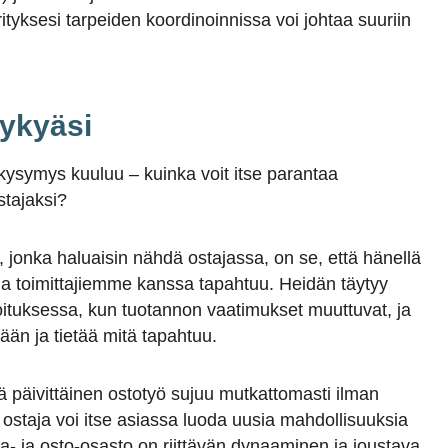
tyksesi tarpeiden koordinoinnissa voi johtaa suuriin
kykyäsi
 kysymys kuuluu – kuinka voit itse parantaa
stajaksi?
jonka haluaisin nähdä ostajassa, on se, että hänellä
ä ja toimittajiemme kanssa tapahtuu. Heidän täytyy
ituksessa, kun tuotannon vaatimukset muuttuvat, ja
tään ja tietää mitä tapahtuu.
ä päivittäinen ostotyö sujuu mutkattomasti ilman
n ostaja voi itse asiassa luoda uusia mahdollisuuksia
nta- ja osto-osasto on riittävän dynaaminen ja joustava