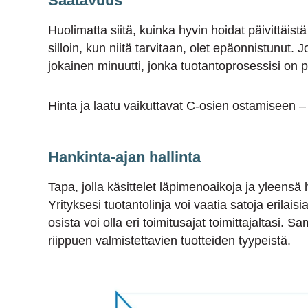
Saatavuus
Huolimatta siitä, kuinka hyvin hoidat päivittäistä
silloin, kun niitä tarvitaan, olet epäonnistunut. 
jokainen minuutti, jonka tuotantoprosessisi on 
Hinta ja laatu vaikuttavat C-osien ostamiseen – m
Hankinta-ajan hallinta
Tapa, jolla käsittelet läpimenoaikoja ja yleensä h
Yrityksesi tuotantolinja voi vaatia satoja erilais
osista voi olla eri toimitusajat toimittajaltasi. S
riippuen valmistettavien tuotteiden tyypeistä.