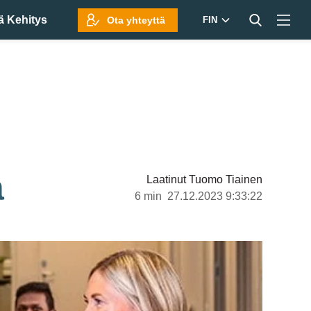
ä Kehitys
Ota yhteyttä
FIN
a
Laatinut
Tuomo Tiainen
6 min
27.12.2023 9:33:22