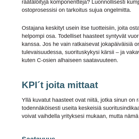
räätälöityjä komponentteja? Luonnollisesti kum
ostoprosessisi on tarkoitus sujua ongelmitta.
Ostajana keskityt usein itse tuotteisiin, joita os
helpompi osa. Todelliset haasteet syntyvät vuor
kanssa. Jos he vain ratkaisevat jokapäiväisiä o
tulevaisuudessa, suorituskykysi kärsii – ja vak
kuten C-osien alhaiseen saatavuuteen.
KPI´t joita mittaat
Yllä kuvatut haasteet ovat niitä, jotka sinun on 
todennäköisesti useita keskeisiä suoritusindikaa
voivat vaihdella yrityksesi mukaan, mutta nämä 