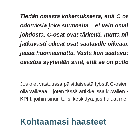
Tiedän omasta kokemuksesta, että C-osi
odotuksia joka suunnalta – ei vain oma
johdosta. C-osat ovat tärkeitä, mutta nii
jatkuvasti oikeat osat saataville oikeaa
jäädä huomaamatta. Vasta kun saatavuu
osastoa syytetään siitä, että se on pul
Jos olet vastuussa päivittäisestä työstä C-osie
olla vaikeaa – joten tässä artikkelissa kuvailen 
KPI:t, joihin sinun tulisi keskittyä, jos haluat m
Kohtaamasi haasteet