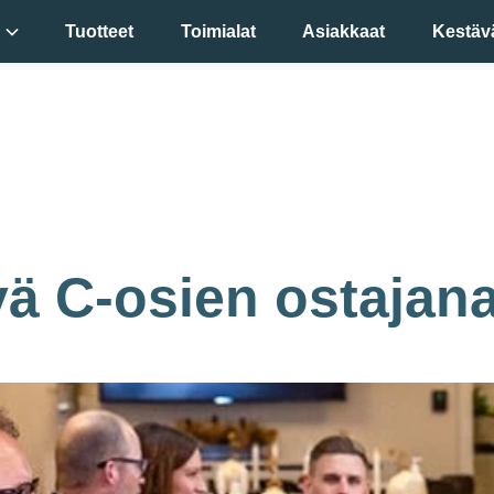
Tuotteet
Toimialat
Asiakkaat
Kestäv
mme
si
!
ä C-osien ostajan