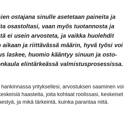
en ostajana sinulle asetetaan paineita ja
lta osastoltasi, vaan myös tuotannosta ja
tä ei usein arvosteta, ja vaikka huolehdit
n aikaan ja riittävässä määrin, hyvä työsi voi
s laskee, huomio kääntyy sinuun ja osto-
lonkaula elintärkeässä valmistusprosessissa.
n hankinnassa yrityksellesi, arvostuksen saaminen voi
keskeisiä haasteita, joita kohtaat roolissasi, keskeiset
enestyä, ja mikä tärkeintä, kuinka parantaa niitä.