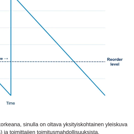
rkeana, sinulla on oltava yksityiskohtainen yleiskuva
) ja toimittajien toimitusmahdollisuuksista.