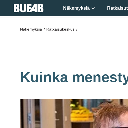
Näkemyksiä
Ratkaisut
Seuraa
Näkemyksiä
Ratkaisukeskus
asiantuntijoita
ja nappaa itselle
parhaat ratkaisut
Kuinka menesty