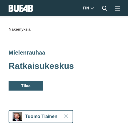
FIN
Näkemyksiä
Mielenrauhaa
Ratkaisukeskus
Tilaa
Tuomo Tiainen