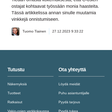
ostajat kohtaavat työssään monia haasteita.
Tässä artikkelissa annan sinulle muutamia
vinkkejä onnistumiseen.
Tuomo Tiainen
27.12.2023 9:33:22
Tutustu
Ota yhteyttä
Näkemyksiä
Löydä meidät
Tuotteet
Puhu asiantuntijalle
Ratkaisut
Pyydä tarjous
Vakio-osien verkkokauppa
Pyydä tukea