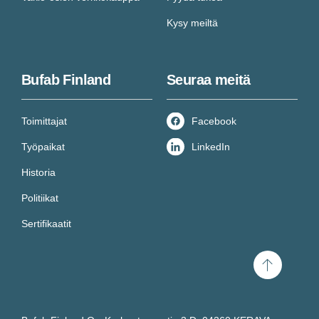
Kysy meiltä
Bufab Finland
Seuraa meitä
Toimittajat
Facebook
Työpaikat
LinkedIn
Historia
Politiikat
Sertifikaatit
Scroll
to
top
Seuraa asiantuntijoitamme