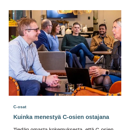
C-osat
Kuinka menestyä C-osien ostajana
Tiedän omasta kokemuksesta, että C-osien