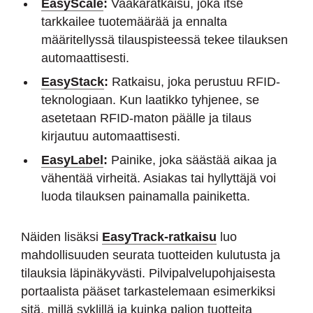
EasyScale
:
Vaakaratkaisu, joka itse
tarkkailee tuotemäärää ja ennalta
määritellyssä tilauspisteessä tekee tilauksen
automaattisesti.
EasyStack
:
Ratkaisu, joka perustuu RFID-
teknologiaan. Kun laatikko tyhjenee, se
asetetaan RFID-maton päälle ja tilaus
kirjautuu automaattisesti.
EasyLabel
:
Painike, joka säästää aikaa ja
vähentää virheitä. Asiakas tai hyllyttäjä voi
luoda tilauksen painamalla painiketta.
Näiden lisäksi
EasyTrack-ratkaisu
luo
mahdollisuuden seurata tuotteiden kulutusta ja
tilauksia läpinäkyvästi. Pilvipalvelupohjaisesta
portaalista pääset tarkastelemaan esimerkiksi
sitä, millä syklillä ja kuinka paljon tuotteita