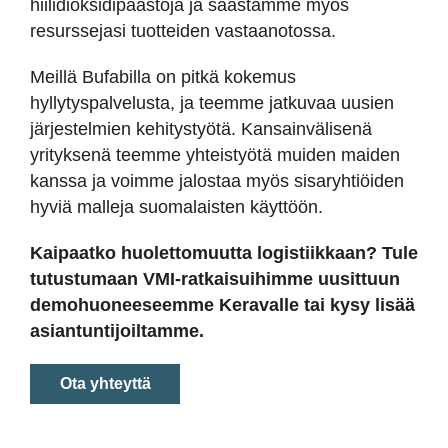
hiilidioksidipäästöjä ja säästämme myös
resurssejasi tuotteiden vastaanotossa.
Meillä Bufabilla on pitkä kokemus
hyllytyspalvelusta, ja teemme jatkuvaa uusien
järjestelmien kehitystyötä. Kansainvälisenä
yrityksenä teemme yhteistyötä muiden maiden
kanssa ja voimme jalostaa myös sisaryhtiöiden
hyviä malleja suomalaisten käyttöön.
Kaipaatko huolettomuutta logistiikkaan? Tule
tutustumaan VMI-ratkaisuihimme uusittuun
demohuoneeseemme Keravalle tai kysy lisää
asiantuntijoiltamme.
Ota yhteyttä