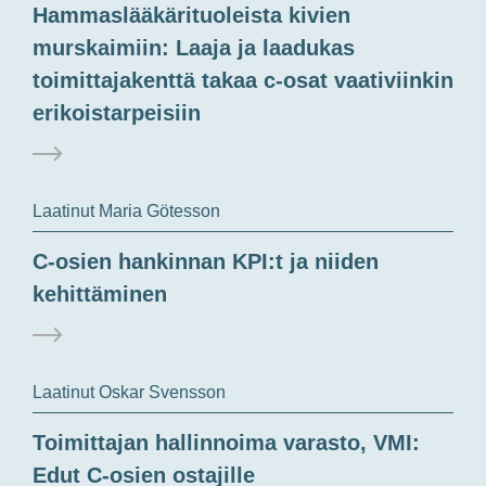
Hammaslääkärituoleista kivien
murskaimiin: Laaja ja laadukas
toimittajakenttä takaa c-osat vaativiinkin
erikoistarpeisiin
Laatinut Maria Götesson
C-osien hankinnan KPI:t ja niiden
kehittäminen
Laatinut Oskar Svensson
Toimittajan hallinnoima varasto, VMI:
Edut C-osien ostajille