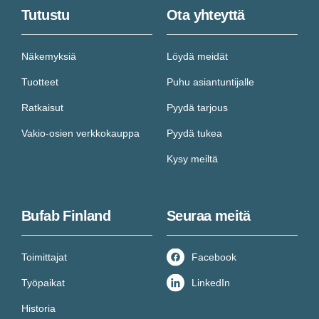
Tutustu
Ota yhteyttä
Näkemyksiä
Löydä meidät
Tuotteet
Puhu asiantuntijalle
Ratkaisut
Pyydä tarjous
Vakio-osien verkkokauppa
Pyydä tukea
Kysy meiltä
Bufab Finland
Seuraa meitä
Toimittajat
Facebook
Työpaikat
LinkedIn
Historia