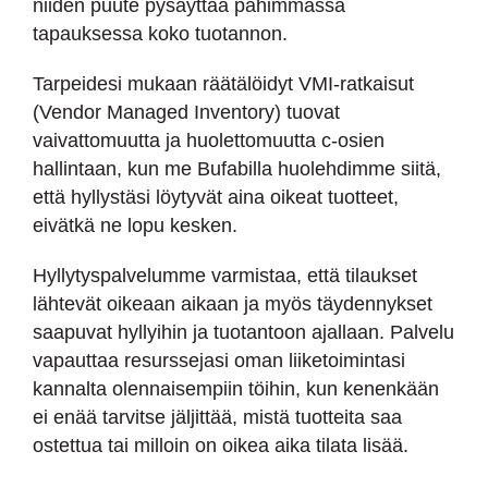
niiden puute pysäyttää pahimmassa
tapauksessa koko tuotannon.
Tarpeidesi mukaan räätälöidyt VMI-ratkaisut
(Vendor Managed Inventory) tuovat
vaivattomuutta ja huolettomuutta c-osien
hallintaan, kun me Bufabilla huolehdimme siitä,
että hyllystäsi löytyvät aina oikeat tuotteet,
eivätkä ne lopu kesken.
Hyllytyspalvelumme varmistaa, että tilaukset
lähtevät oikeaan aikaan ja myös täydennykset
saapuvat hyllyihin ja tuotantoon ajallaan. Palvelu
vapauttaa resurssejasi oman liiketoimintasi
kannalta olennaisempiin töihin, kun kenenkään
ei enää tarvitse jäljittää, mistä tuotteita saa
ostettua tai milloin on oikea aika tilata lisää.