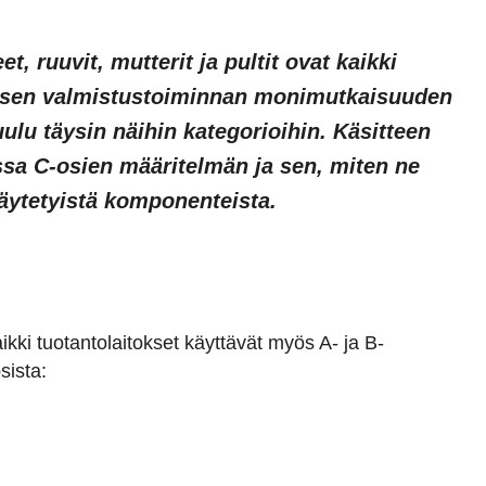
t, ruuvit, mutterit ja pultit ovat kaikki
kaisen valmistustoiminnan monimutkaisuuden
uulu täysin näihin kategorioihin. Käsitteen
issa C-osien määritelmän ja sen, miten ne
äytetyistä komponenteista.
kki tuotantolaitokset käyttävät myös A- ja B-
sista: