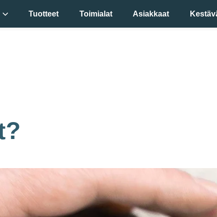
Tuotteet
Toimialat
Asiakkaat
Kestäv
mme
si
!
t?