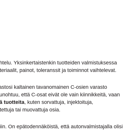
ihtelu. Yksinkertaistenkin tuotteiden valmistuksessa
eriaalit, painot, toleranssit ja toiminnot vaihtelevat.
stosi kaltainen tavanomainen C-osien varasto
 unohtuu, että C-osat eivät ole vain kiinnikkeitä, vaan
ä tuotteita
, kuten sorvattuja, injektoituja,
stettuja tai muovattuja osia.
iin. On epätodennäköistä, että autonvalmistajalla olisi