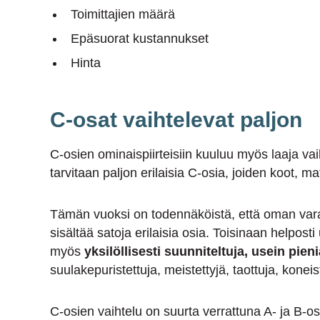
Toimittajien määrä
Epäsuorat kustannukset
Hinta
C-osat vaihtelevat paljon
C-osien ominaispiirteisiin kuuluu myös laaja va
tarvitaan paljon erilaisia C-osia, joiden koot, mat
Tämän vuoksi on todennäköistä, että oman vara
sisältää satoja erilaisia osia. Toisinaan helposti
myös
yksilöllisesti suunniteltuja, usein pieni
suulakepuristettuja, meistettyjä, taottuja, konei
C-osien vaihtelu on suurta verrattuna A- ja B-os