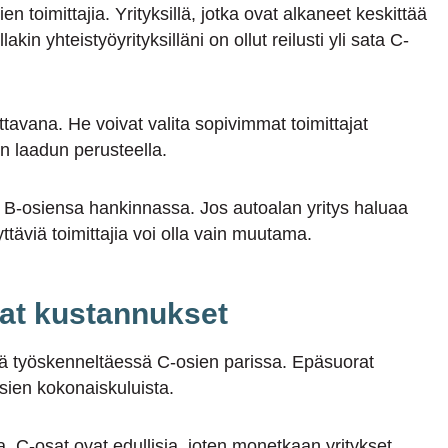
n toimittajia. Yrityksillä, jotka ovat alkaneet keskittää
akin yhteistyöyrityksilläni on ollut reilusti yli sata C-
ittavana. He voivat valita sopivimmat toimittajat
n laadun perusteella.
a B-osiensa hankinnassa. Jos autoalan yritys haluaa
ttäviä toimittajia voi olla vain muutama.
rat kustannukset
tää työskenneltäessä C-osien parissa. Epäsuorat
sien kokonaiskuluista.
. C-osat ovat edullisia, joten monetkaan yritykset