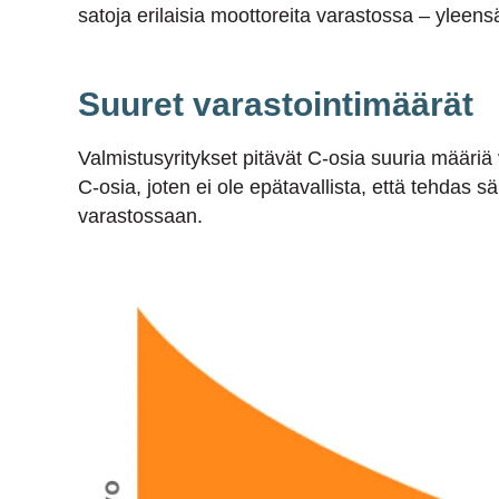
satoja erilaisia moottoreita varastossa – yleen
Suuret varastointimäärät
Valmistusyritykset pitävät C-osia suuria määriä v
C-osia, joten ei ole epätavallista, että tehdas
varastossaan.