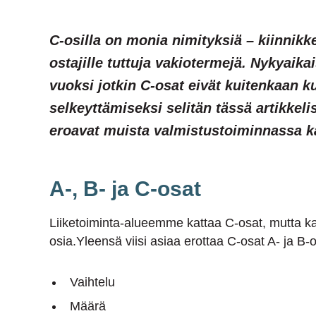
C-osilla on monia nimityksiä – kiinnikkee
ostajille tuttuja vakiotermejä. Nykyai
vuoksi jotkin C-osat eivät kuitenkaan k
selkeyttämiseksi selitän tässä artikkel
eroavat muista valmistustoiminnassa k
A-, B- ja C-osat
Liiketoiminta-alueemme kattaa C-osat, mutta kai
osia.Yleensä viisi asiaa erottaa C-osat A- ja B-o
Vaihtelu
Määrä