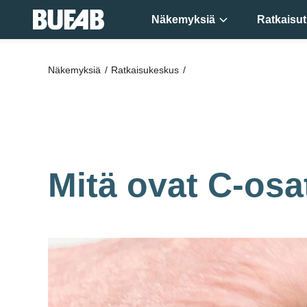
Näkemyksiä
Ratkaisut
Seuraa
Näkemyksiä
Ratkaisukeskus
asiantuntijoita
ja nappaa itselle
parhaat ratkaisut
Mitä ovat C-osa