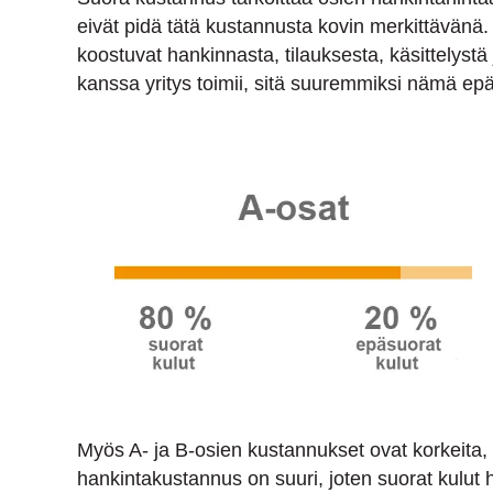
eivät pidä tätä kustannusta kovin merkittävänä
koostuvat hankinnasta, tilauksesta, käsittelyst
kanssa yritys toimii, sitä suuremmiksi nämä epäs
Myös A- ja B-osien kustannukset ovat korkeita, 
hankintakustannus on suuri, joten suorat kul