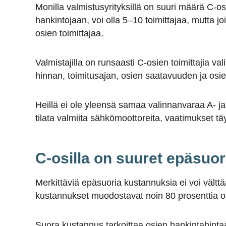
Monilla valmistusyrityksillä on suuri määrä C-osie
hankintojaan, voi olla 5–10 toimittajaa, mutta joill
osien toimittajaa.
Valmistajilla on runsaasti C-osien toimittajia val
hinnan, toimitusajan, osien saatavuuden ja osie
Heillä ei ole yleensä samaa valinnanvaraa A- j
tilata valmiita sähkömoottoreita, vaatimukset täy
C-osilla on suuret epäsuo
Merkittäviä epäsuoria kustannuksia ei voi vält
kustannukset muodostavat noin 80 prosenttia o
Suora kustannus tarkoittaa osien hankintahintaa