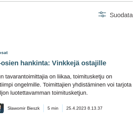
Suodata
osat
osien hankinta: Vinkkejä ostajille
n tavarantoimittajia on liikaa, toimitusketju on
ttiimpi ongelmille. Toimittajien yhdistäminen voi tarjota
ljon luotettavamman toimitusketjun.
Slawomir Bieszk
5 min
25.4.2023 8.13.37