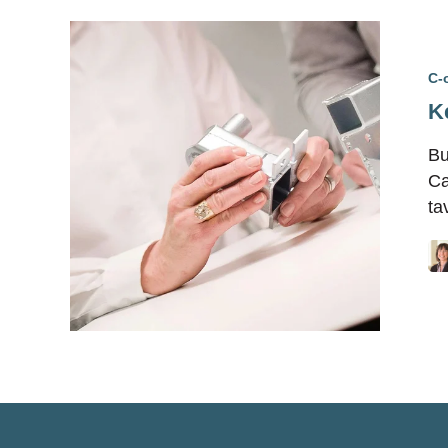
C-
K
Bu
Ca
ta