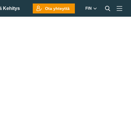
ä Kehitys
Ota yhteyttä
FIN