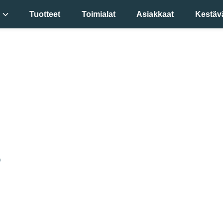
Tuotteet
Toimialat
Asiakkaat
Kestäv
mme
si
!
s