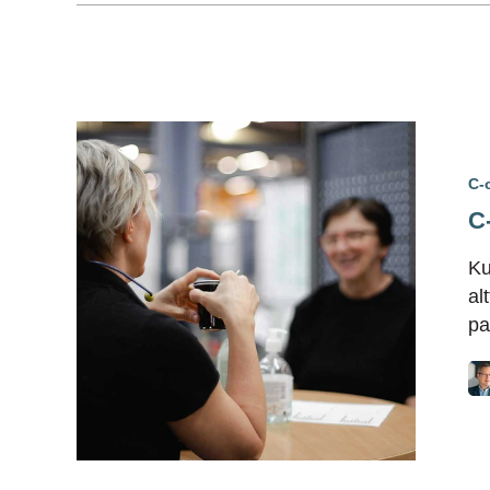
C-
C-
Ku
al
pa