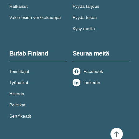
Ratkaisut
Pyydä tarjous
Vakio-osien verkkokauppa
Pyydä tukea
Kysy meiltä
Bufab Finland
Seuraa meitä
Toimittajat
Facebook
Työpaikat
LinkedIn
Historia
Politiikat
Sertifikaatit
Scroll