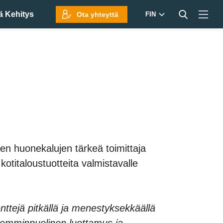
ä Kehitys
Ota yhteyttä
FIN
en huonekalujen tärkeä toimittaja
 kotitaloustuotteita valmistavalle
ttejä pitkällä ja menestyksekkäällä