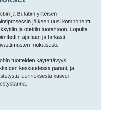
obin
ja
Bufabin
yhteisen
ointiprosessin jälkeen uusi komponentti
ksyttiin ja otettiin tuotantoon. Lopulta
imitettiin ajallaan ja tarkasti
uvaatimusten mukaisesti.
obin
tuotteiden käytettävyys
kkaiden keskuudessa parani, ja
istetystä luonnoksesta kasvoi
stystarina.