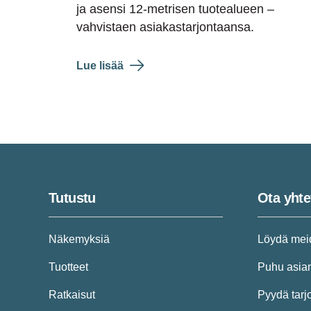
ja asensi 12-metrisen tuotealueen –
vahvistaen asiakastarjontaansa.
Lue lisää
Tutustu
Ota yhte
Näkemyksiä
Löydä mei
Tuotteet
Puhu asian
Ratkaisut
Pyydä tarj