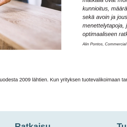
matkalla ovat mo
kunnioitus, määrä
sekä avoin ja jou
menettelytapoja, 
optimaaliseen rat
Alin Pontos, Commercia
uodesta 2009 lähtien.
Kun yrityksen tuotevalikoimaan tar
Ratkaisu
Tu