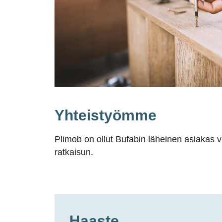
Yhteistyömme
Plimob
on ollut
Bufabin
läheinen asiakas v
ratkaisun.
Haaste