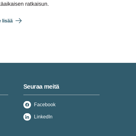
käaikaisen ratkaisun.
 lisää
Seuraa meitä
Facebook
LinkedIn