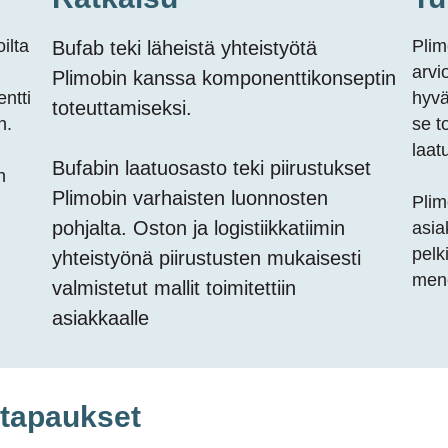
ilta
Plim
Bufab
teki läheistä yhteistyötä
arvi
Plimobin
kanssa komponenttikonseptin
ntti
hyvä
toteuttamiseksi.
n.
se to
laat
Bufabin
laatuosasto teki piirustukset
n
Plimobin
varhaisten luonnosten
Plim
pohjalta. Oston ja logistiikkatiimin
asia
pelk
yhteistyönä piirustusten mukaisesti
mene
valmistetut mallit toimitettiin
asiakkaalle
stapaukset