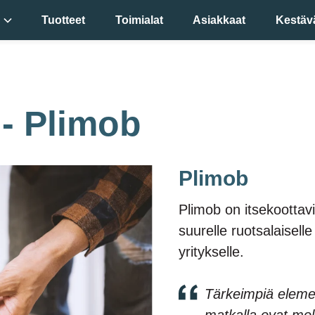
Tuotteet
Toimialat
Asiakkaat
Kestäv
 - Plimob
Plimob
Plimob
on itsekoottavi
suurelle ruotsalaiselle
yritykselle.
Tärkeimpiä elemen