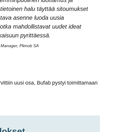
lemminpuolinen luottamus ja
tietoinen halu täyttää sitoumukset
stava asenne luoda uusia
jotka mahdollistavat uudet ideat
kaisuun pyrittäessä.
l Manager, Plimob SA
vittiin uusi osa, Bufab pystyi toimittamaan
lokset