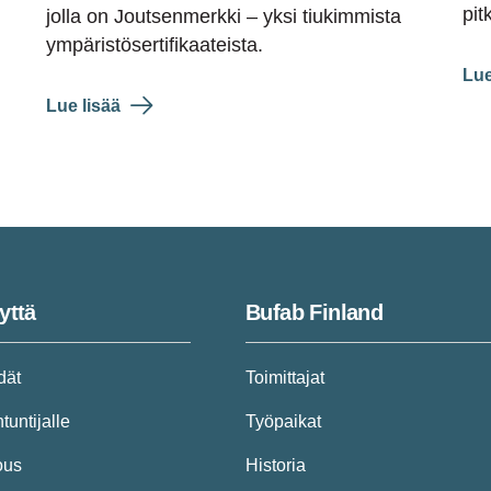
pit
jolla on Joutsenmerkki – yksi tiukimmista
ympäristösertifikaateista.
Lue
Lue lisää
yttä
Bufab Finland
dät
Toimittajat
tuntijalle
Työpaikat
ous
Historia