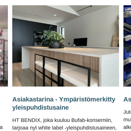
Asiakastarina - Ympäristömerkitty
As
yleispuhdistusaine
Jut
mut
HT BENDIX, joka kuuluu Bufab-konserniin,
a
alk
tarjoaa nyt white label -yleispuhdistusaineen,