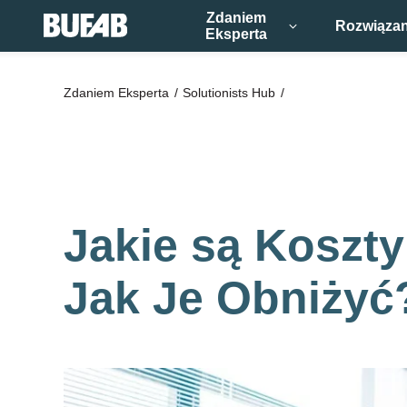
Zdaniem
Rozwiązan
Eksperta
Zdobywaj nową
Zdaniem Eksperta
Solutionists Hub
wiedzę każdego
tygodnia!
Jakie są Koszty
Jak Je Obniżyć