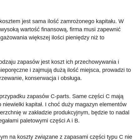
kosztem jest sama ilość zamrożonego kapitału. W
ą wysoką wartość finansową, firma musi zapewnić
żowania większej ilości pieniędzy niż to
odzaju zapasów jest koszt ich przechowywania i
eporęczne i zajmują dużą ilość miejsca, prowadzi to
rzewanie, konserwacja i obsługa.
 przypadku zapasów C-parts. Same części C mają
 niewielki kapitał. I choć duży magazyn elementów
rzchnię w zakładzie produkcyjnym, będzie to nadal
gałami paletowymi części A i B.
m na koszty związane z zapasami części typu C nie