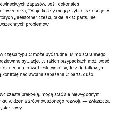
iewłaściwych zapasów. Jeśli dokonałeś
u inwentarza, Twoje koszty mogą szybko wzrosnąć w
órych „nieistotne” części, takie jak C-parts, nie
powszechnych problemów.
w części typu C może być trudne. Mimo starannego
odziewane sytuacje. W takich przypadkach możliwość
ardzo cenna, nawet jeśli wiąże się to z dodatkowymi
ą kontrolę nad swoimi zapasami C-parts, dużo
 być częstą praktyką, mogą stać się niewygodnym
unktu widzenia zrównoważonego rozwoju — zwłaszcza
odystansowy.