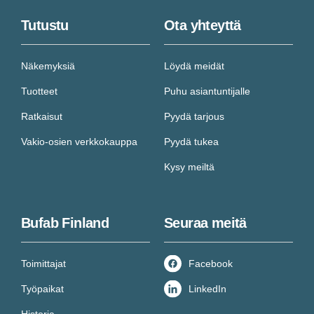
Tutustu
Ota yhteyttä
Näkemyksiä
Löydä meidät
Tuotteet
Puhu asiantuntijalle
Ratkaisut
Pyydä tarjous
Vakio-osien verkkokauppa
Pyydä tukea
Kysy meiltä
Bufab Finland
Seuraa meitä
Toimittajat
Facebook
Työpaikat
LinkedIn
Historia