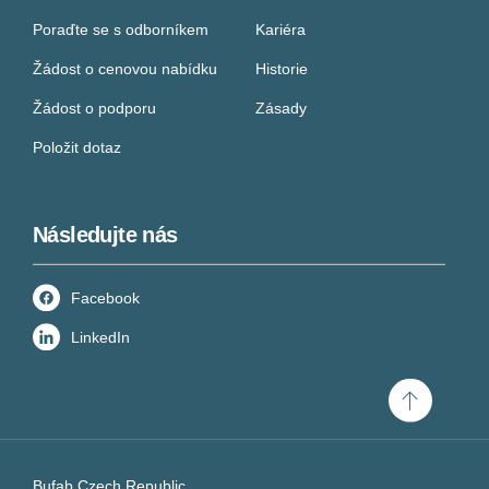
Poraďte se s odborníkem
Kariéra
Žádost o cenovou nabídku
Historie
Žádost o podporu
Zásady
Položit dotaz
Následujte nás
Facebook
LinkedIn
Scroll
to
top
Bufab Czech Republic