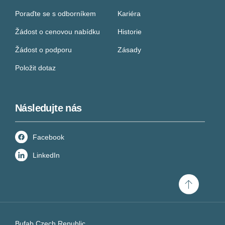
Poraďte se s odborníkem
Kariéra
Žádost o cenovou nabídku
Historie
Žádost o podporu
Zásady
Položit dotaz
Následujte nás
Facebook
LinkedIn
Scroll
to
top
Bufab Czech Republic