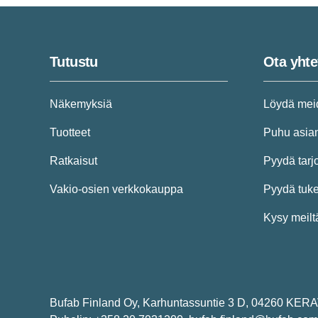
Tutustu
Ota yhte
Näkemyksiä
Löydä mei
Tuotteet
Puhu asian
Ratkaisut
Pyydä tarj
Vakio-osien verkkokauppa
Pyydä tuk
Kysy meilt
Bufab Finland Oy, Karhuntassuntie 3 D, 04260 KERA