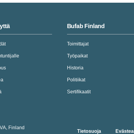
yttä
Bufab Finland
dät
Toimittajat
tuntijalle
Työpaikat
ous
Historia
ea
Politiikat
ä
Sertifikaatit
VA, Finland
Tietosuoja
Evästea