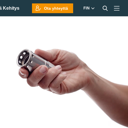
ä Kehitys
Ota yhteyttä
FIN