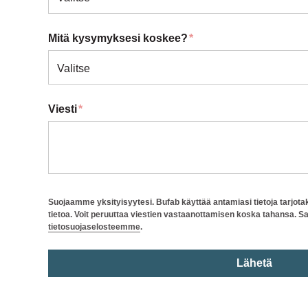
Mitä kysymyksesi koskee?
*
Viesti
*
Suojaamme yksityisyytesi. Bufab käyttää antamiasi tietoja tarjotak
tietoa. Voit peruuttaa viestien vastaanottamisen koska tahansa. Saa
tietosuojaselosteemme
.