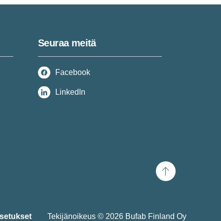
Seuraa meitä
Facebook
LinkedIn
Scroll
to
top
setukset
Tekijänoikeus © 2026 Bufab Finland Oy